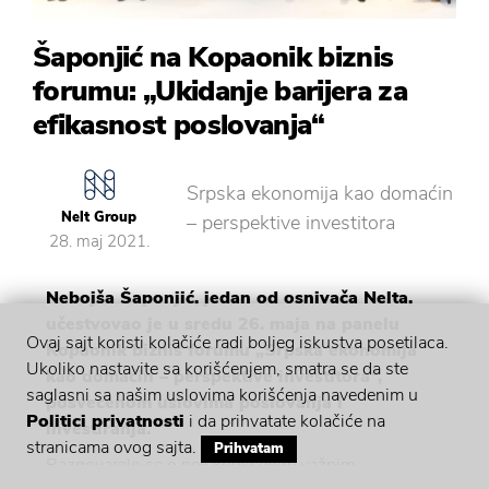
Šaponjić na Kopaonik biznis
forumu: „Ukidanje barijera za
efikasnost poslovanja“
Srpska ekonomija kao domaćin
Nelt Group
– perspektive investitora
28. maj 2021.
Nebojša Šaponjić, jedan od osnivača Nelta,
učestvovao je u sredu 26. maja na panelu
Ovaj sajt koristi kolačiće radi boljeg iskustva posetilaca.
Kopaonik biznis forumu „Srpska ekonomija
Ukoliko nastavite sa korišćenjem, smatra se da ste
kao domaćin – perspektive investitora“,
saglasni sa našim uslovima korišćenja navedenim u
posvećenom uslovima poslovanja i
Politici privatnosti
i da prihvatate kolačiće na
investiranja.
stranicama ovog sajta.
Prihvatam
Razgovaralo se o neiskorišćenim važnim