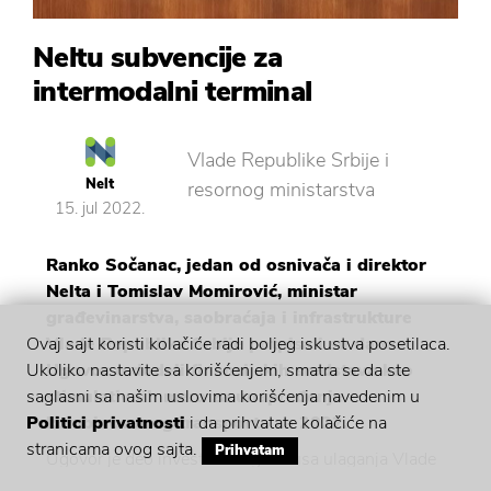
Neltu subvencije za
intermodalni terminal
Vlade Republike Srbije i
Nelt
resornog ministarstva
15. jul 2022.
Ranko Sočanac, jedan od osnivača i direktor
Nelta i Tomislav Momirović, ministar
građevinarstva, saobraćaja i infrastrukture
Vlade Republike Srbije potpisali su danas
Ovaj sajt koristi kolačiće radi boljeg iskustva posetilaca.
Ugovor o dodeli finansijskih sredstava kao
Ukoliko nastavite sa korišćenjem, smatra se da ste
stimulativnih mera za unapređenje
saglasni sa našim uslovima korišćenja navedenim u
kombinovanog transporta za 2022.
Politici privatnosti
i da prihvatate kolačiće na
stranicama ovog sajta.
Prihvatam
Ugovor je deo investicionog ciklusa ulaganja Vlade
Srbije u unapređenje železničke infrastrukture sa