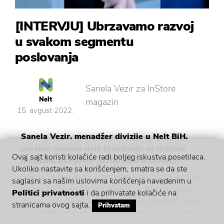
[INTERVJU] Ubrzavamo razvoj
u svakom segmentu
poslovanja
Sanela Vezir za InStore
Nelt
magazin
15. avgust 2022.
Sanela Vezir, menadžer divizije u Nelt BiH,
prošlog meseca dala je intervju sa InStore
Ovaj sajt koristi kolačiće radi boljeg iskustva posetilaca.
magazin. Razgovor prenosimo u celosti.
Ukoliko nastavite sa korišćenjem, smatra se da ste
Sanela Vezir u Neltu je počela da radi 2012. godine
saglasni sa našim uslovima korišćenja navedenim u
na poziciji analitičara prodaje. To je bilo njeno prvo
Politici privatnosti
i da prihvatate kolačiće na
“pravo” zaposlenje nakon završenog fakulteta. Tada
stranicama ovog sajta.
Prihvatam
je Nelt BiH imao oko 80 zaposlenih i bila je veoma