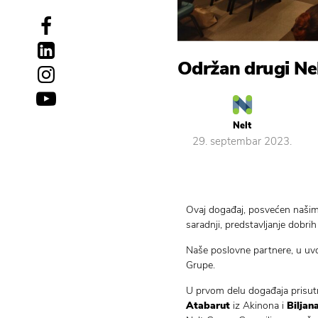
Održan drugi Ne
Nelt
29. septembar 2023.
Ovaj događaj, posvećen našim 
saradnji, predstavljanje dobri
Naše poslovne partnere, u uv
Grupe.
U prvom delu događaja prisutn
Atabarut
iz Akinona i
Biljan