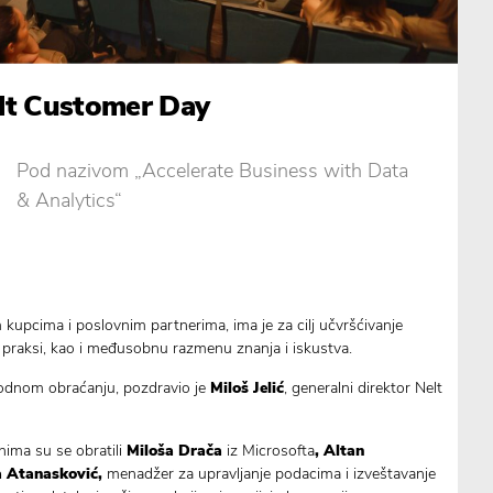
lt Customer Day
Pod nazivom „Accelerate Business with Data
& Analytics“
kupcima i poslovnim partnerima, ima je za cilj učvršćivanje
h praksi, kao i međusobnu razmenu znanja i iskustva.
odnom obraćanju, pozdravio je
Miloš Jelić
, generalni direktor Nelt
ima su se obratili
Miloša Drača
iz Microsofta
, Altan
a Atanasković,
menadžer za upravljanje podacima i izveštavanje