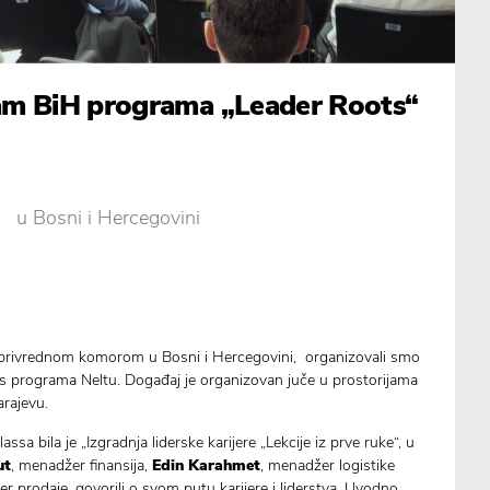
m BiH programa „Leader Roots“
u Bosni i Hercegovini
privrednom komorom u Bosni i Hercegovini, organizovali smo
s programa Neltu. Događaj je organizovan juče u prostorijama
rajevu.
a bila je „Izgradnja liderske karijere „Lekcije iz prve ruke“, u
ut
, menadžer finansija,
Edin Karahmet
, menadžer logistike
 prodaje, govorili o svom putu karijere i liderstva. Uvodno