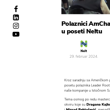
Polaznici AmCha
u poseti Neltu
Nelt
29. februar 2024.
Kroz saradnju sa Američkom 
posetu polaznika Leader Root
naše kompanije u Istočnom Sa
Tema osmog po redu masterclass
okviru koje su
Dragana Kajk
i
Mirsad Bektašević,
menadžer