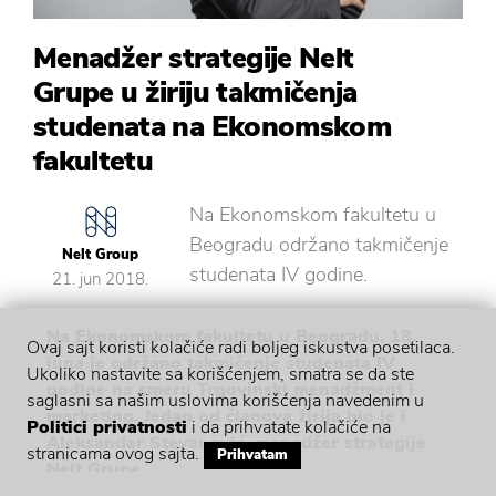
Menadžer strategije Nelt
Grupe u žiriju takmičenja
studenata na Ekonomskom
fakultetu
Na Ekonomskom fakultetu u
Beogradu održano takmičenje
Nelt Group
studenata IV godine.
21. jun 2018.
Na Ekonomskom fakultetu u Beogradu, 18.
Ovaj sajt koristi kolačiće radi boljeg iskustva posetilaca.
juna je održano takmičenje studenata IV
Ukoliko nastavite sa korišćenjem, smatra se da ste
godine na smeru Trgovinski menadžment i
saglasni sa našim uslovima korišćenja navedenim u
marketing. Jedan od članova žirija bio je i
Politici privatnosti
i da prihvatate kolačiće na
Aleksandar Stevanović, menadžer strategije
stranicama ovog sajta.
Prihvatam
Nelt Grupe.